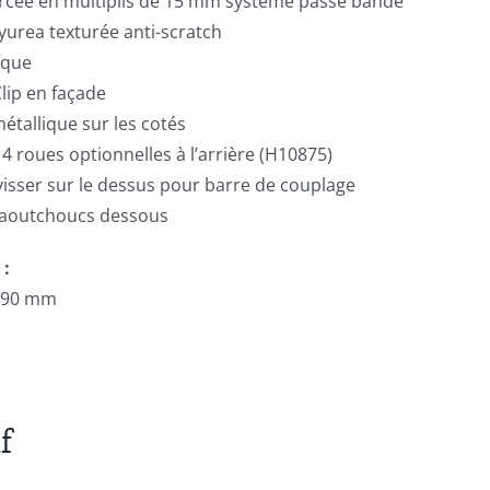
orcée en multiplis de 15 mm système passe bande
yurea texturée anti-scratch
ique
lip en façade
étallique sur les cotés
 4 roues optionnelles à l’arrière (H10875)
isser sur le dessus pour barre de couplage
aoutchoucs dessous
 :
 990 mm
f