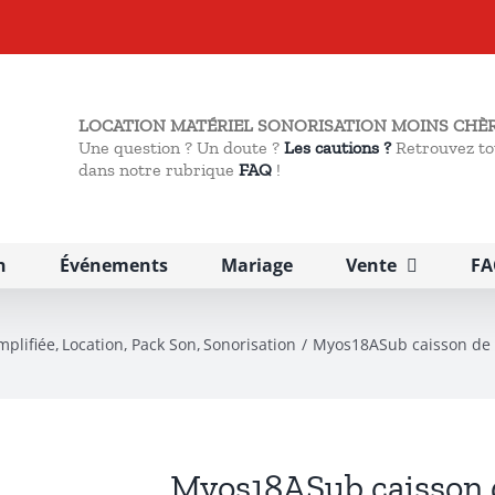
LOCATION MATÉRIEL SONORISATION MOINS CHÈR
Une question ? Un doute ?
Les cautions ?
Retrouvez to
dans notre rubrique
FAQ
!
n
Événements
Mariage
Vente
FA
mplifiée
Location
Pack Son
Sonorisation
Myos18ASub caisson de 
Myos18ASub caisson d