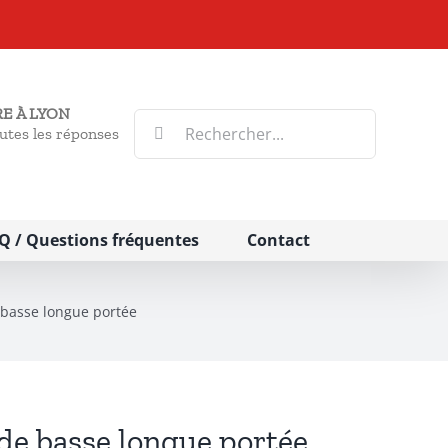
E À LYON
Rechercher:
utes les réponses
Q / Questions fréquentes
Contact
basse longue portée
e basse longue portée