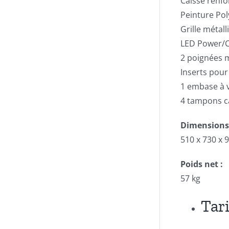
Caisse renf
Peinture Pol
Grille métall
LED Power/C
2 poignées m
Inserts pour
1 embase à v
4 tampons c
Dimensions
510 x 730 x
Poids net :
57 kg
Tari