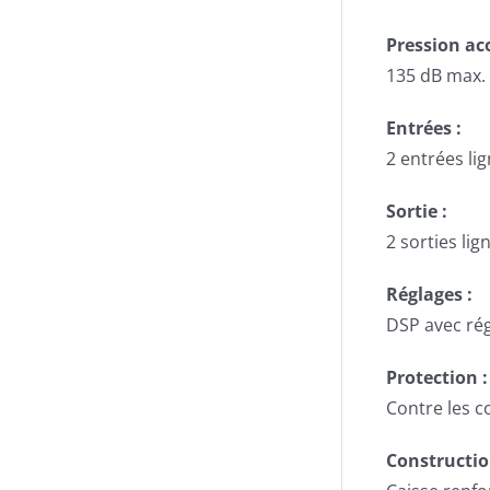
Pression ac
135 dB max.
Entrées :
2 entrées l
Sortie :
2 sorties lig
Réglages :
DSP avec régl
Protection :
Contre les c
Constructio