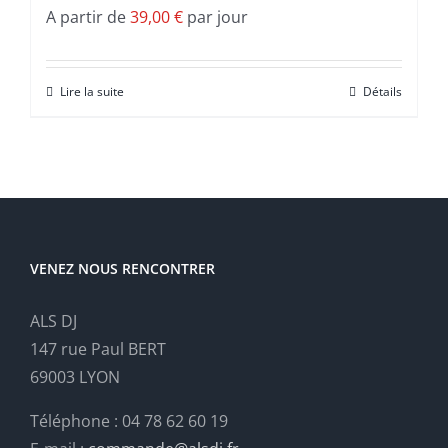
A partir de
39,00
€
par jour
Lire la suite
Détails
VENEZ NOUS RENCONTRER
ALS DJ
147 rue Paul BERT
69003 LYON
Téléphone : 04 78 62 60 19