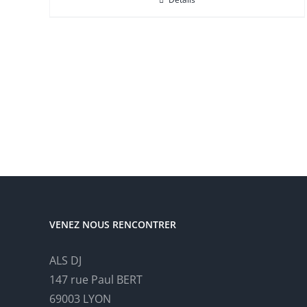
VENEZ NOUS RENCONTRER
ALS DJ
147 rue Paul BERT
69003 LYON