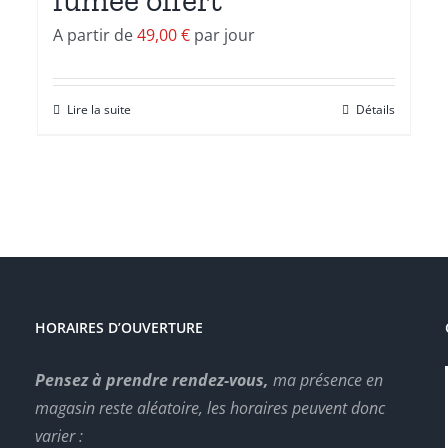
A partir de
49,00
€
par jour
Lire la suite
Détails
HORAIRES D’OUVERTURE
Pensez à prendre rendez-vous,
ma présence en
magasin reste aléatoire, les horaires peuvent donc
varier :