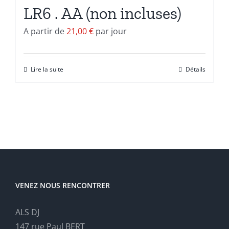
LR6 . AA (non incluses)
A partir de
21,00
€
par jour
Lire la suite
Détails
VENEZ NOUS RENCONTRER
ALS DJ
147 rue Paul BERT