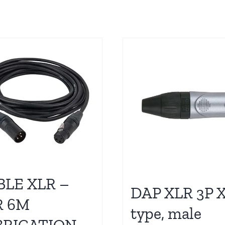
BLE XLR –
DAP XLR 3P X
R 6M
type, male