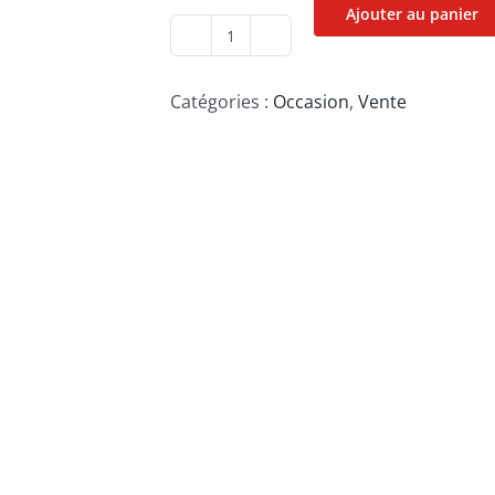
Ajouter au panier
quantité
de
Catégories :
Occasion
,
Vente
Stairville
DJ
Lase
RGB
Pro
Advanced
1000
OCCASION