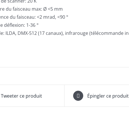
 de scanner: 20 K
re du faisceau max: Ø <5 mm
nce du faisceau: <2 mrad, <90 °
e déflexion: 1-36 °
e: ILDA, DMX-512 (17 canaux), infrarouge (télécommande inc
Tweeter ce produit
Épingler ce produit