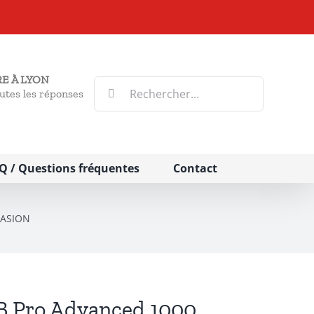
E À LYON
Rechercher:
utes les réponses
Q / Questions fréquentes
Contact
CASION
GB Pro Advanced 1000