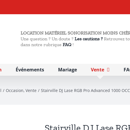
LOCATION MATÉRIEL SONORISATION MOINS CHÈR
Une question ? Un doute ?
Les cautions ?
Retrouvez to
dans notre rubrique
FAQ
!
n
Événements
Mariage
Vente
FA
l
Occasion
Vente
Stairville DJ Lase RGB Pro Advanced 1000 OC
Stairville DJ Lase R