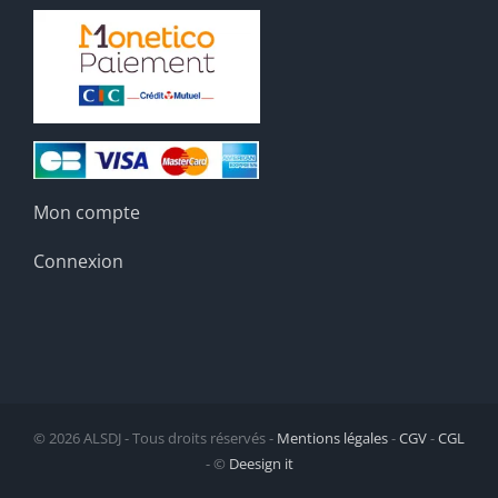
Mon compte
Connexion
©
2026 ALSDJ - Tous droits réservés -
Mentions légales
-
CGV
-
CGL
- ©
Deesign it