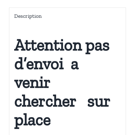
pour
platine
Description
Pioneer
CDJ-
2000NXS2
Attention pas
d’envoi a
venir
chercher sur
place